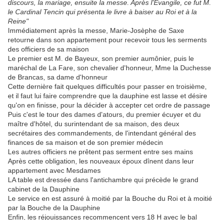
discours, la mariage, ensuite la messe. Après l'Evangile, ce fut M.
le Cardinal Tencin qui présenta le livre à baiser au Roi et à la
Reine"
Immédiatement après la messe, Marie-Josèphe de Saxe
retourne dans son appartement pour recevoir tous les serments
des officiers de sa maison
Le premier est M. de Bayeux, son premier aumônier, puis le
maréchal de La Fare, son chevalier d'honneur, Mme la Duchesse
de Brancas, sa dame d'honneur
Cette dernière fait quelques difficultés pour passer en troisième,
et il faut lui faire comprendre que la dauphine est lasse et désire
qu'on en finisse, pour la décider à accepter cet ordre de passage
Puis c'est le tour des dames d'atours, du premier écuyer et du
maître d'hôtel, du surintendant de sa maison, des deux
secrétaires des commandements, de l'intendant général des
finances de sa maison et de son premier médecin
Les autres officiers ne prêtent pas serment entre ses mains
Après cette obligation, les nouveaux époux dînent dans leur
appartement avec Mesdames
LA table est dressée dans l'antichambre qui précède le grand
cabinet de la Dauphine
Le service en est assuré à moitié par la Bouche du Roi et à moitié
par la Bouche de la Dauphine
Enfin, les réjouissances recommencent vers 18 H avec le bal