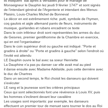
ils indiquent "Bal après à Versailles pour le mariage de
Monseigneur le Dauphin lez jeudi 9 février 1747" et sont signés
de l'intendant général de l'Argenterie et intendant des Menus-
Plaisirs, Louis-Charles Michel de Bonneval
Le décor en est extrêmement riche: putti, symbole de l'hymen,
coq gaulois et aigle allemand parés de fleurs, instruments de
musique, guirlandes et rubans encadrent ce texte
Dans le coin inférieur droit sont représentées les armes du duc
de Gesvres, premier gentilhomme de la Chambre en exercice,
qui en est l'organisateur
Dans le coin supérieur droit ou gauche est indiqué: "Porte et
gradins à droite" ou "Porte et gradins à gauche" selon l'endroit où
l'invité est attendu
LE Dauphin ouvre le bal avec sa soeur Henriette
La Dauphine n'a pas pu danser car elle avait mal au pied
il danse ensuite avec Madame Adélaïde, puis cette dernière avec
le duc de Chartres
Dans un second temps, le Roi choisit les danseurs qui doivent
s'exécuter
LE rang et la jeunesse sont les critères principaux
Ceux qui sont sélectionnés font une révérence à Louis XV, puis
les hommes s'inclinent devant leur cavalière
Les usages sont importants: par exemple, les danseurs
effectuent un premier tour de menuet sans tourner le dos au Roi