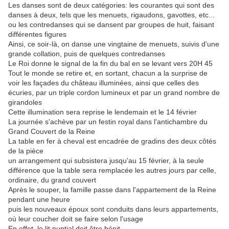
Les danses sont de deux catégories: les courantes qui sont des
danses à deux, tels que les menuets, rigaudons, gavottes, etc...
ou les contredanses qui se dansent par groupes de huit, faisant
différentes figures
Ainsi, ce soir-là, on danse une vingtaine de menuets, suivis d'une
grande collation, puis de quelques contredanses
Le Roi donne le signal de la fin du bal en se levant vers 20H 45
Tout le monde se retire et, en sortant, chacun a la surprise de
voir les façades du château illuminées, ainsi que celles des
écuries, par un triple cordon lumineux et par un grand nombre de
girandoles
Cette illumination sera reprise le lendemain et le 14 février
La journée s'achève par un festin royal dans l'antichambre du
Grand Couvert de la Reine
La table en fer à cheval est encadrée de gradins des deux côtés
de la pièce
un arrangement qui subsistera jusqu'au 15 février, à la seule
différence que la table sera remplacée les autres jours par celle,
ordinaire, du grand couvert
Après le souper, la famille passe dans l'appartement de la Reine
pendant une heure
puis les nouveaux époux sont conduits dans leurs appartements,
où leur coucher doit se faire selon l'usage
En effet, le lit nuptial doit être bénit