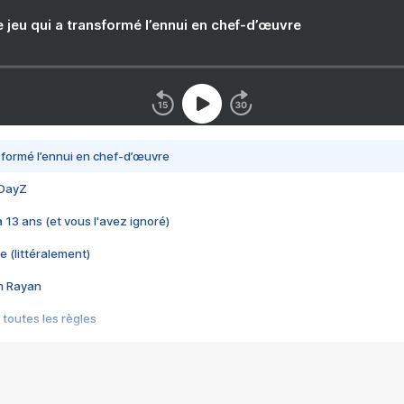
e jeu qui a transformé l’ennui en chef-d’œuvre
nsformé l’ennui en chef-d’œuvre
 DayZ
 a 13 ans (et vous l'avez ignoré)
e (littéralement)
im Rayan
 toutes les règles
s les jeux vidéo
us choquant de Rockstar ? - Le scandale BULLY