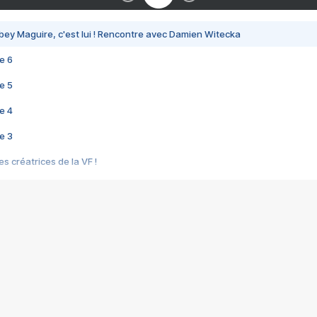
bey Maguire, c'est lui ! Rencontre avec Damien Witecka
e 6
e 5
e 4
e 3
s créatrices de la VF !
e 2
e 1
e Mektoub My Love arrive enfin ! Rencontre avec Shaïn Boumedine et Sal
i : après Toni en famille
elle réalise le bouleversant Dites lui que je l'aime
ais ! Rencontre autour de Vie privée de Rebecca Zlotowski