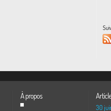
Sui
À propos
Articl
30 jui