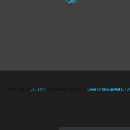
2017
Voir le profil de
Louis XVI
sur le portail Overblog
Créer un blog gratuit sur O