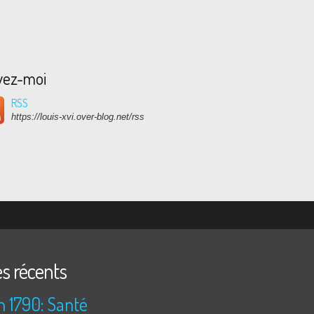
vez-moi
RSS
https://louis-xvi.over-blog.net/rss
es récents
n 1790: Santé