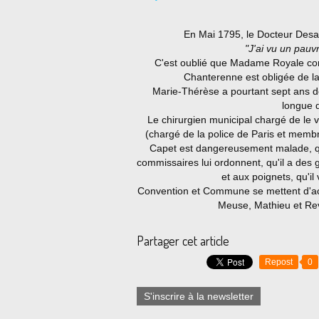
En Mai 1795, le Docteur Desau
"J'ai vu un pauvr
C'est oublié que Madame Royale c
Chanterenne est obligée de la fa
Marie-Thérèse a pourtant sept ans de
longue q
Le chirurgien municipal chargé de le v
(chargé de la police de Paris et mem
Capet est dangereusement malade, qu'i
commissaires lui ordonnent, qu'il a des 
et aux poignets, qu'il
Convention et Commune se mettent d'ac
Meuse, Mathieu et Reve
Partager cet article
Repost
0
S'inscrire à la newsletter