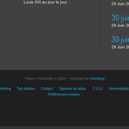
Louis XVI au jour le jour
29 Juin 
29 Juin 
30 jui
29 Juin 
Theme: Photofolio © 2026 - Hébergé par
Overblog
verblog
Top articles
Contact
Signaler un abus
C.G.U.
Rémunération
Préférences cookies