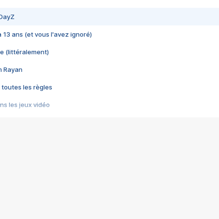
 DayZ
 a 13 ans (et vous l'avez ignoré)
e (littéralement)
im Rayan
 toutes les règles
s les jeux vidéo
us choquant de Rockstar ? - Le scandale BULLY
e plus moche de Steam
du RÊVE tourne au CAUCHEMAR
pendant 8 heures
it… à tort
umiliés par un jeu vidéo