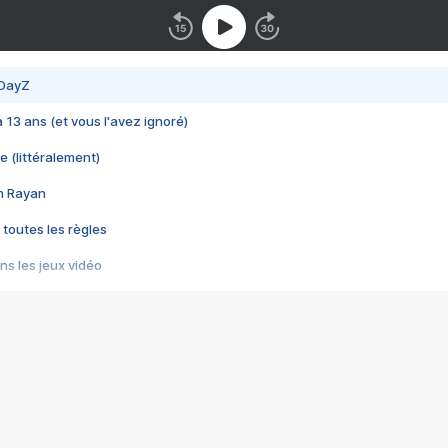
 DayZ
 a 13 ans (et vous l'avez ignoré)
e (littéralement)
im Rayan
 toutes les règles
s les jeux vidéo
us choquant de Rockstar ? - Le scandale BULLY
e plus moche de Steam
du RÊVE tourne au CAUCHEMAR
pendant 8 heures
it… à tort