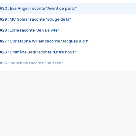
#30 : Eve Angeli raconte "Avant de partir"
#29 : MC Solaar raconte "Bouge de là"
28 : Lorie raconte "Je vais vite"
#27 : Christophe Willem raconte "Jacques a dit"
#26 : Chimène Badi raconte "Entre nous"
#25 : Indochine raconte "3e sexe"
#24 : Zaho raconte "C'est chelou"
#23 : Patrick Bruel raconte "Au café des délices"
#22 : Kyo raconte "Le chemin"
#21 : Nolwenn Leroy raconte "Cassé"
#20 : Patrick Hernandez raconte "Born to be alive"
#19 : Lorie raconte "Près de moi"