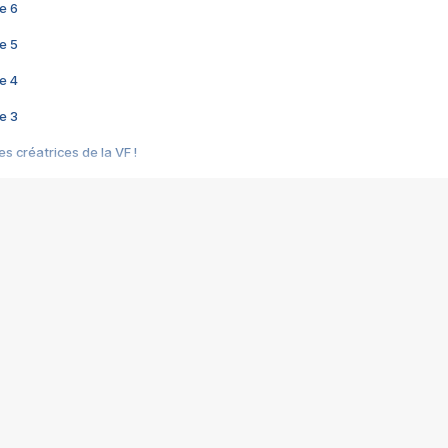
e 6
e 5
e 4
e 3
s créatrices de la VF !
e 2
e 1
e Mektoub My Love arrive enfin ! Rencontre avec Shaïn Boumedine et Sal
i : après Toni en famille
elle réalise le bouleversant Dites lui que je l'aime
ais ! Rencontre autour de Vie privée de Rebecca Zlotowski
 de Marguerite, Grave... Rencontre avec Ella Rumpf
 Les Rêveurs, un film intime sur la santé mentale