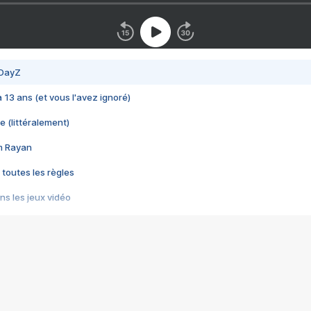
 DayZ
 a 13 ans (et vous l'avez ignoré)
e (littéralement)
im Rayan
 toutes les règles
s les jeux vidéo
us choquant de Rockstar ? - Le scandale BULLY
e plus moche de Steam
du RÊVE tourne au CAUCHEMAR
pendant 8 heures