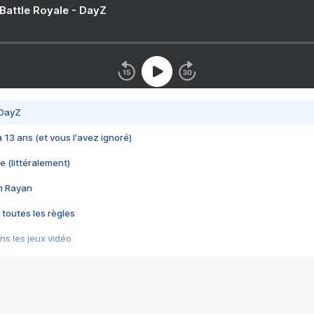
 Battle Royale - DayZ
 DayZ
 a 13 ans (et vous l'avez ignoré)
e (littéralement)
im Rayan
 toutes les règles
s les jeux vidéo
us choquant de Rockstar ? - Le scandale BULLY
e plus moche de Steam