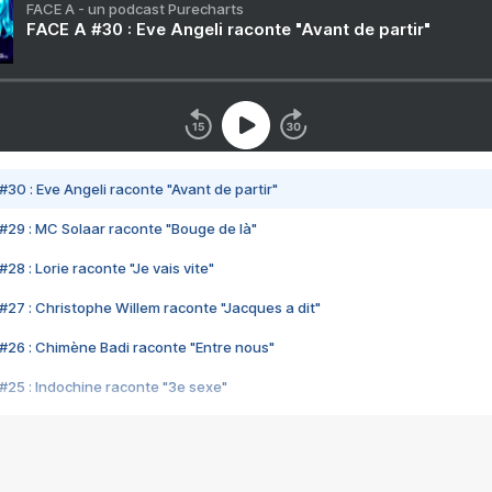
FACE A - un podcast Purecharts
FACE A #30 : Eve Angeli raconte "Avant de partir"
#30 : Eve Angeli raconte "Avant de partir"
#29 : MC Solaar raconte "Bouge de là"
28 : Lorie raconte "Je vais vite"
#27 : Christophe Willem raconte "Jacques a dit"
#26 : Chimène Badi raconte "Entre nous"
#25 : Indochine raconte "3e sexe"
#24 : Zaho raconte "C'est chelou"
#23 : Patrick Bruel raconte "Au café des délices"