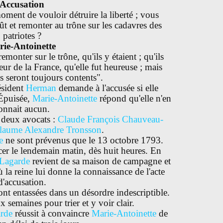
Accusation
ment de vouloir détruire la liberté ; vous
ût et remonter au trône sur les cadavres des
patriotes ?
ie-Antoinette
emonter sur le trône, qu'ils y étaient ; qu'ils
ur de la France, qu'elle fut heureuse ; mais
ils seront toujours contents".
résident
Herman
demande à l'accusée si elle
 Épuisée,
Marie-Antoinette
répond qu'elle n'en
onnait aucun.
 deux avocats :
Claude François Chauveau-
laume Alexandre Tronsson
.
e
ne sont prévenus que le 13 octobre 1793.
er le lendemain matin, dès huit heures. En
-Lagarde
revient de sa maison de campagne et
ù la reine lui donne la connaissance de l'acte
d'accusation.
ont entassées dans un désordre indescriptible.
x semaines pour trier et y voir clair.
rde
réussit à convaincre
Marie-Antoinette
de