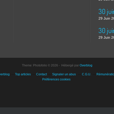
29 Juin 
30 jui
29 Juin 
Theme: Photofolio © 2026 - Hébergé par
Overblog
verblog
Top articles
Contact
Signaler un abus
C.G.U.
Rémunération
Préférences cookies