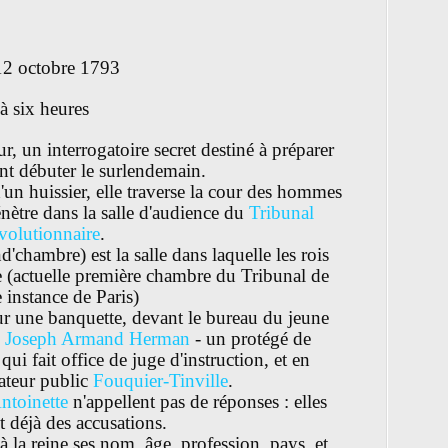
12 octobre 1793
à six heures
ur, un interrogatoire secret destiné à préparer
nt débuter le surlendemain.
un huissier, elle traverse la cour des hommes
énètre dans la salle d'audience du
Tribunal
volutionnaire
.
d'chambre) est la salle dans laquelle les rois
tice (actuelle première chambre du Tribunal de
 instance de Paris)
 sur une banquette, devant le bureau du jeune
l Joseph Armand Herman
- un protégé de
 qui fait office de juge d'instruction, et en
sateur public
Fouquier-Tinville
.
ntoinette
n'appellent pas de réponses : elles
t déjà des accusations.
la reine ses nom, âge, profession, pays, et