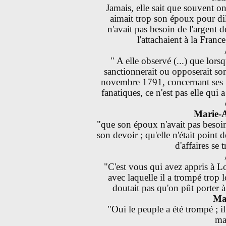
Jamais, elle sait que souvent on
aimait trop son époux pour dil
n'avait pas besoin de l'argent d
l'attachaient à la Franc
" A elle observé (...) que lors
sanctionnerait ou opposerait so
novembre 1791, concernant ses f
fanatiques, ce n'est pas elle qui
Marie-A
"que son époux n'avait pas besoin 
son devoir ; qu'elle n'était point d
d'affaires se 
"C'est vous qui avez appris à L
avec laquelle il a trompé trop 
doutait pas qu'on pût porter à 
Ma
"Oui le peuple a été trompé ; il
mar