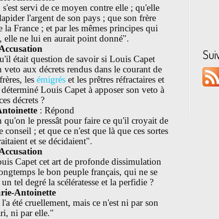
 s'est servi de ce moyen contre elle ; qu'elle
apider l'argent de son pays ; que son frère
e la France ; et par les mêmes principes qui
e, elle ne lui en aurait point donné".
Accusation
Sui
qu'il était question de savoir si Louis Capet
n veto aux décrets rendus dans le courant de
rères, les
émigrés
et les prêtres réfractaires et
 a déterminé Louis Capet à apposer son veto à
ces décrets ?
ntoinette
: Répond
qu'on le pressât pour faire ce qu'il croyait de
e conseil ; et que ce n'est que là que ces sortes
traitaient et se décidaient".
Accusation
ouis Capet cet art de profonde dissimulation
longtemps le bon peuple français, qui ne se
un tel degré la scélératesse et la perfidie ?
rie-Antoinette
 l'a été cruellement, mais ce n'est ni par son
i, ni par elle."