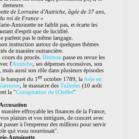
demeure.
ette de Lorraine d'Autriche, âgée de 37 ans,
du roi de France »
rie-Antoinette ne faiblit pas, et écarte les
utant d'esprit que de lucidité.
ne parlent pas le même langage.
 son instruction autour de quelques thèmes
tés de manière outrancière.
 cours du procès.
Herman
passe en revue les
vec l'
Autriche
, ses dépenses excessives, son
, mais aussi son rôle dans plusieurs épisodes
er
 le banquet du 1
octobre 1789, la
fuite en
 Varennes
, le massacre des
Tuileries
(10 août
nt la "
Conspiration de l'Oeillet
"
Accusation
manière effroyable les finances de la France,
vos plaisirs et vos intrigues, de concert avec
t passer à l'empereur des millions pour servir
ple qui vous nourrissait".
ie-Antoinette