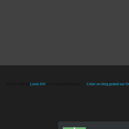
Voir le profil de
Louis XVI
sur le portail Overblog
Créer un blog gratuit sur O