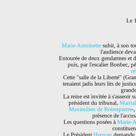
Le 
Marie-Antoinette
subit, à son to
l'audience deva
Entourée de deux gendarmes et d'
puis, par l'escalier Bonbec, p
ré
Cette "salle de la Liberté" (Gran
tenaient jadis leurs lits de jus
grande
La reine est invitée à s'asseoir
président du tribunal,
Martia
Maximilien de Robespierre
-,
présence de l'accu
Les questions posées à
Marie-A
constituen
Le Président
Herman
demande à 