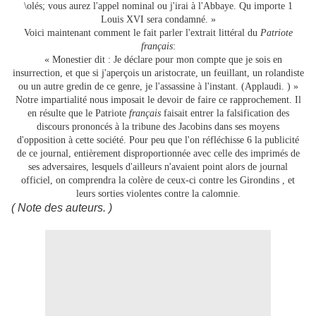
\olés; vous aurez l'appel nominal ou j'irai à l'Abbaye. Qu importe 1
Louis XVI
sera condamné. »
Voici maintenant comment le fait parler l'extrait littéral du
Patriote
français
:
« Monestier dit : Je déclare pour mon compte que je sois en
insurrection, et que si j'aperçois un aristocrate, un feuillant, un rolandiste
ou un autre gredin
de
ce genre, je l'assassine à l'instant. (Applaudi. ) »
Notre impartialité nous imposait le devoir
de
faire ce rapprochement. Il
en résulte que le Patriote
français
faisait entrer
la
falsification des
discours prononcés à
la
tribune des Jacobins dans ses moyens
d'opposition à cette société. Pour peu que l'on réfléchisse 6
la
publicité
de
ce journal, entièrement disproportionnée avec celle des imprimés
de
ses adversaires, lesquels d'ailleurs n'avaient point alors
de
journal
officiel, on comprendra
la
colère
de
ceux-ci contre les Girondins , et
leurs sorties violentes contre
la
calomnie.
( Note des auteurs. )