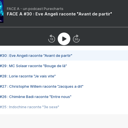
FACE A - un podcast Purecharts
FACE A #30 : Eve Angeli raconte "Avant de partir"
#30 : Eve Angeli raconte "Avant de partir"
#29 : MC Solaar raconte "Bouge de là"
28 : Lorie raconte "Je vais vite"
#27 : Christophe Willem raconte "Jacques a dit"
#26 : Chimène Badi raconte "Entre nous"
#25 : Indochine raconte "3e sexe"
#24 : Zaho raconte "C'est chelou"
#23 : Patrick Bruel raconte "Au café des délices"