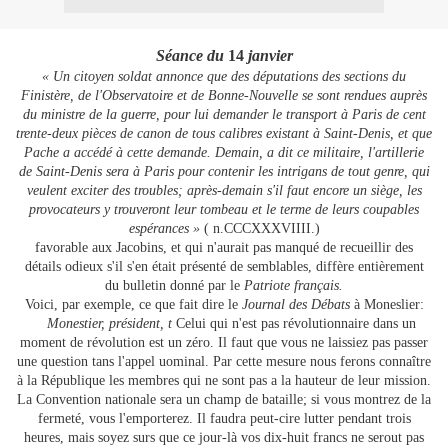
Séance du
14
janvier
« Un citoyen soldat annonce que des députations des sections du
Finistère,
de
l'Observatoire et
de
Bonne-Nouvelle se sont rendues auprès
du ministre
de la
guerre, pour lui demander le transport à Paris
de
cent
trente-deux pièces
de
canon
de
tous calibres existant à Saint-Denis, et que
Pache a accédé à cette demande. Demain, a dit ce militaire, l'artillerie
de
Saint-Denis sera à Paris pour contenir les intrigans
de
tout genre, qui
veulent exciter des troubles; après-demain s'il faut encore un siège, les
provocateurs y trouveront leur tombeau et le terme
de
leurs coupables
espérances »
( n.CCCXXXVIIII.)
favorable aux Jacobins, et qui n'aurait pas manqué
de
recueillir des
détails odieux s'il s'en était présenté
de
semblables, diffère entièrement
du bulletin donné par le
Patriote français.
Voici, par exemple, ce que fait dire le
Journal des Débats
à Moneslier:
Monestier, président, t
Celui qui n'est pas révolutionnaire dans un
moment
de
révolution est un zéro. Il faut que vous ne laissiez pas passer
une question tans l'appel uominal. Par cette mesure nous ferons connaître
à
la
République les membres qui ne sont pas a
la
hauteur
de
leur mission.
La
Convention nationale sera un champ
de
bataille; si vous montrez
de la
fermeté, vous l'emporterez. Il faudra peut-cire lutter pendant trois
heures, mais soyez surs que ce jour-là vos dix-huit francs ne serout pas