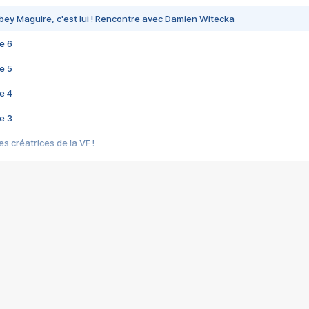
bey Maguire, c'est lui ! Rencontre avec Damien Witecka
e 6
e 5
e 4
e 3
s créatrices de la VF !
e 2
e 1
e Mektoub My Love arrive enfin ! Rencontre avec Shaïn Boumedine et Sal
i : après Toni en famille
elle réalise le bouleversant Dites lui que je l'aime
ais ! Rencontre autour de Vie privée de Rebecca Zlotowski