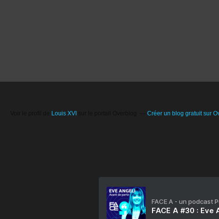
Voir le profil de
Louis XVI
sur le portail Overblog
Créer un blog gratuit sur O
FACE A - un podcast 
FACE A #30 : Eve A