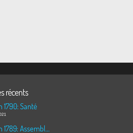
es récents
n 1790: Santé
2021
30 juin 1789: Assemblée Nationale