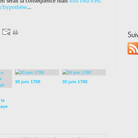
 en serait la conséquence mais
tout cela n'est
u'hypothèse
...
Sui
30 juin 1789
30 juin 1780
 la
baye