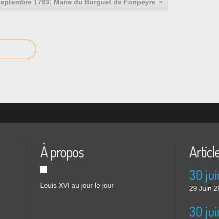
septembre 1793: Marie du Burguet de Fonpeyre
À propos
Articl
30 jui
Louis XVI au jour le jour
29 Juin 