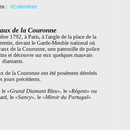
es :
#Calendrier
yaux de la Couronne
re 1792, à Paris, à l'angle de la place de la
orentin, devant le Garde-Meuble national où
oyaux de la Couronne, une patrouille de police
rins et découvre sur eux quelques mauvais
diamants.
ux de la Couronne ont été posément dérobés
s jours précédents.
 le
«Grand Diamant Bleu»
, le
«Régent»
ou
ard, le
«Sancy»
, le
«Miroir du Portugal»