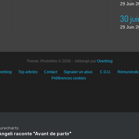
29 Juin 
30 jui
29 Juin 
Theme: Photofolio © 2026 - Hébergé par
Overblog
verblog
Top articles
Contact
Signaler un abus
C.G.U.
Rémunération
Préférences cookies
Purecharts
ngeli raconte "Avant de partir"