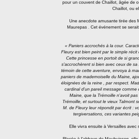
pour un couvent de Chaillot, âgée de o
Chaillot, ou e
Une anecdote amusante tirée des 
Maurepas . Cet événement se serait
« Paniers accrochés à la cour. Caract
Fleury est bien peint par le simple réc
Cette princesse en portoit de si gran
s'accrochèrent si bien avec ceux de sa m
témoin de cette aventure, envoya à ma
paniers de mademoiselle du Maine, ajou
éloignées de la reine , par respect. Mad
cardinal d'un pareil message comme d
Maine, que la Trémoille n'avoit pas
Trémoille, et surtout le vieux Talmont so
M. de Fleury leur répondit par écrit : 
tergiversations, ces variantes pei
Elle vivra ensuite à Versailles avec 
Placée à l'abbaye de Maubuisson, elle 