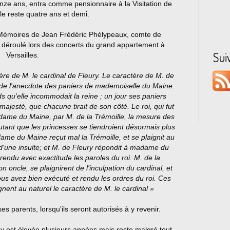
nze ans, entra comme pensionnaire à la Visitation de
lle reste quatre ans et demi.
Mémoires de Jean Frédéric Phélypeaux, comte de
 déroulé lors des concerts du grand appartement à
Sui
Versailles.
ère de M. le cardinal de Fleury. Le caractère de M. de
it de l'anecdote des paniers de mademoiselle du Maine.
ds qu'elle incommodait la reine ; un jour ses paniers
ajesté, que chacune tirait de son côté. Le roi, qui fut
dame du Maine, par M. de la Trémoille, la mesure des
tant que les princesses se tiendroient désormais plus
ame du Maine reçut mal la Trémoille, et se plaignit au
'une insulte; et M. de Fleury répondit à madame du
 rendu avec exactitude les paroles du roi. M. de la
n oncle, se plaignirent de l'inculpation du cardinal, et
vous avez bien exécuté et rendu les ordres du roi. Ces
gnent au naturel le caractère de M. le cardinal »
ses parents, lorsqu'ils seront autorisés à y revenir.
y est élevée plusieurs années mais reste malgré tout