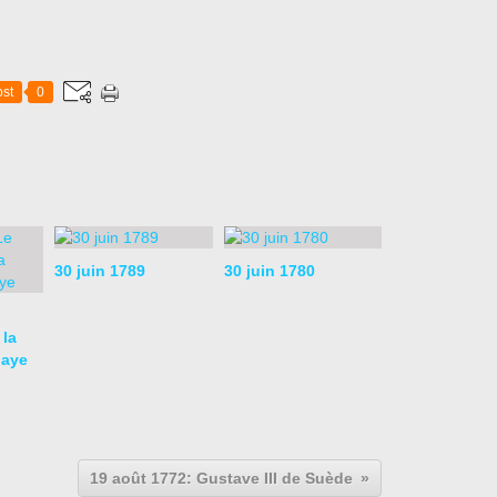
st
0
30 juin 1789
30 juin 1780
 la
baye
19 août 1772: Gustave III de Suède