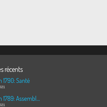
es récents
n 1790: Santé
2021
30 juin 1789: Assemblée Nationale
2021