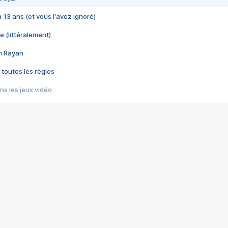
 a 13 ans (et vous l'avez ignoré)
e (littéralement)
im Rayan
 toutes les règles
s les jeux vidéo
us choquant de Rockstar ? - Le scandale BULLY
e plus moche de Steam
du RÊVE tourne au CAUCHEMAR
pendant 8 heures
it… à tort
umiliés par un jeu vidéo
ire - Final Fantasy 8