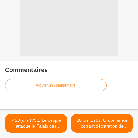
Commentaires
Ajouter un commentaire
< 20 juin 1791: Le peuple
20 juin 1762: Ordonnance
attaque le Palais des
portant déclaration de
Tuileries où réside Louis
guerre contre le Roi du
XVI, roi des Français
Portugal. >