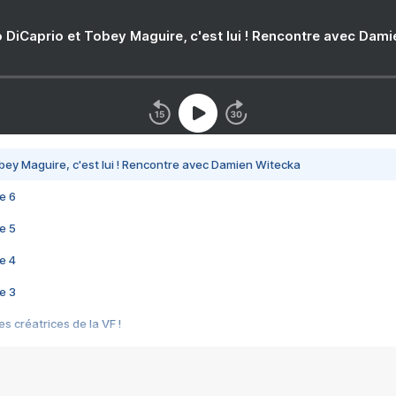
 DiCaprio et Tobey Maguire, c'est lui ! Rencontre avec Dam
bey Maguire, c'est lui ! Rencontre avec Damien Witecka
e 6
e 5
e 4
e 3
s créatrices de la VF !
e 2
e 1