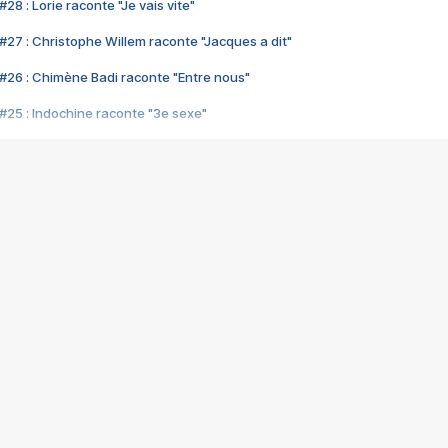
28 : Lorie raconte "Je vais vite"
#27 : Christophe Willem raconte "Jacques a dit"
#26 : Chimène Badi raconte "Entre nous"
#25 : Indochine raconte "3e sexe"
#24 : Zaho raconte "C'est chelou"
#23 : Patrick Bruel raconte "Au café des délices"
#22 : Kyo raconte "Le chemin"
#21 : Nolwenn Leroy raconte "Cassé"
#20 : Patrick Hernandez raconte "Born to be alive"
#19 : Lorie raconte "Près de moi"
#18 : Michael Jones raconte "A nos actes manqués" (avec Jean-Jacque
#17 : Khaled raconte "Aïcha"
#16 : Corneille raconte "Parce qu'on vient de loin"