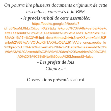
On pourra lire plusieurs documents originaux de cette
assemblée, conservés à la BNF
- le
procès verbal
de cette assemblée:
https://books.google.fr/books?
id=u8Noa5L0bLcC&pg=PA27&dq=le+proc%C3%A8s+verbal+de+c
ette+assembl%C3%A9e:+Assembl%C3%A9e+des+Notables+%C
3%A0+l%27h%C3%B4tel+des+Menus&hl=fr&sa=X&ved=0ahUKE
wjbg52V687gAhVQUxoKHTAKAkoQ6AEIKTAA#v=onepage&q=le
%20proc%C3%A8s%20verbal%20de%20cette%20assembl%C3%
A9e%3A%20Assembl%C3%A9e%20des%20Notables%20%C3%
A0%20l'h%C3%B4tel%20des%20Menus&f=false
- Les
projets de lois
Cliquez ici
Observations présentées au roi