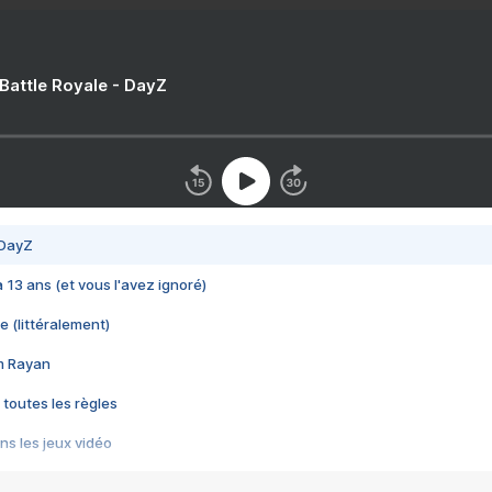
 Battle Royale - DayZ
 DayZ
 a 13 ans (et vous l'avez ignoré)
e (littéralement)
im Rayan
 toutes les règles
s les jeux vidéo
us choquant de Rockstar ? - Le scandale BULLY