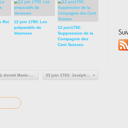
e Roi
12 juin 1790: Les
préparatifs de
12 juin1792:
Sui
Varennes
Suppression de la
Compagnie des
Cent Suisses
22 juin 1791: Châlons: chambre où dormit Marie-Antoinette dans sa fuite avec Louis XVI
23 juin 1763: Joséphine de Beauharnais