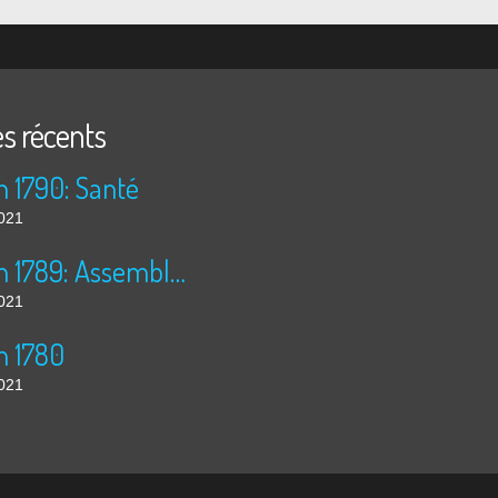
es récents
n 1790: Santé
2021
30 juin 1789: Assemblée Nationale
2021
n 1780
2021