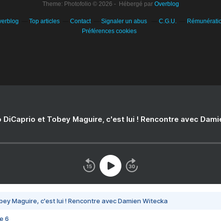
Theme: Photofolio © 2026 - Hébergé par
Overblog
verblog
Top articles
Contact
Signaler un abus
C.G.U.
Rémunération
Préférences cookies
 DiCaprio et Tobey Maguire, c'est lui ! Rencontre avec Dam
bey Maguire, c'est lui ! Rencontre avec Damien Witecka
e 6