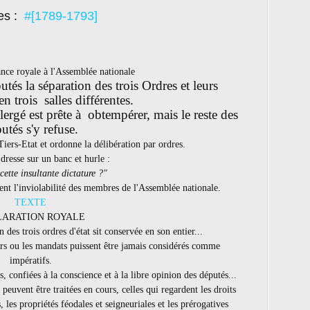
es :
#[1789-1793]
nce royale à l'Assemblée nationale
s la séparation des trois Ordres et leurs
en trois salles différentes.
ergé est prête à obtempérer, mais le reste des
utés s'y refuse.
iers-Etat et ordonne la délibération par ordres.
dresse sur un banc et hurle :
cette insultante dictature ?"
ent l'inviolabilité des membres de l'Assemblée nationale.
TEXTE
LARATION ROYALE
 des trois ordres d'état sit conservée en son entier...
ers ou les mandats puissent être jamais considérés comme
impératifs.
s, confiées à la conscience et à la libre opinion des députés...
euvent être traitées en cours, celles qui regardent les droits
, les propriétés féodales et seigneuriales et les prérogatives