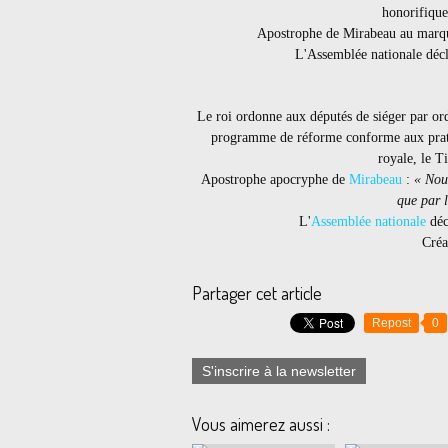
honorifique
Apostrophe de Mirabeau au marqu
L'Assemblée nationale décl
Le roi ordonne aux députés de siéger par ord
programme de réforme conforme aux pratiq
royale, le Ti
Apostrophe apocryphe de
Mirabeau
:
« Nou
que par l
L'
Assemblée nationale
déc
Créa
Partager cet article
Repost
0
S'inscrire à la newsletter
Vous aimerez aussi :