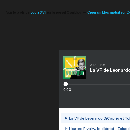
Voir le profil de
Louis XVI
sur le portail Overblog
Créer un blog gratuit sur O
AlloCiné
La VF de Leonardo
0:00
La VF de Leonardo DiCaprio et To
Heated Rivalry, le débrief - Episod