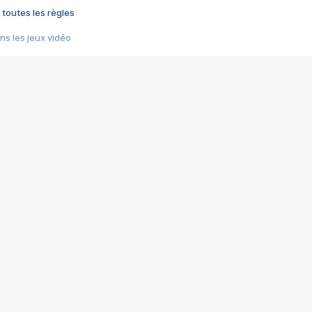
 toutes les règles
s les jeux vidéo
us choquant de Rockstar ? - Le scandale BULLY
e plus moche de Steam
du RÊVE tourne au CAUCHEMAR
pendant 8 heures
it… à tort
umiliés par un jeu vidéo
ire - Final Fantasy 8
ti un empire - Age of Empires
story DOFUS
tard, il crée l'un des pires jeux de tous les temps, MindsEye.