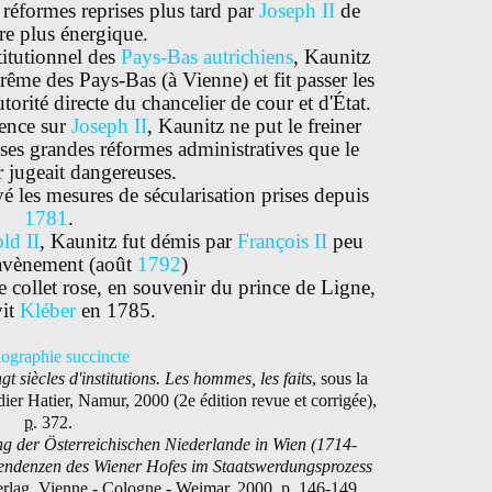
réformes reprises plus tard par
Joseph II
de
re plus énergique.
titutionnel des
Pays-Bas autrichiens
, Kaunitz
ême des Pays-Bas (à Vienne) et fit passer les
utorité directe du chancelier de cour et d'État.
uence sur
Joseph II
, Kaunitz ne put le freiner
ses grandes réformes administratives que le
r jugeait dangereuses.
é les mesures de sécularisation prises depuis
1781
.
ld II
, Kaunitz fut démis par
François II
peu
 avènement (août
1792
)
e collet rose, en souvenir du prince de Ligne,
vit
Kléber
en 1785.
iographie succincte
gt siècles d'institutions. Les hommes, les faits
, sous la
dier Hatier, Namur, 2000 (2e édition revue et corrigée),
p.
372
.
g der Österreichischen Niederlande in Wien (1714-
stendenzen des Wiener Hofes im Staatswerdungsprozess
erlag, Vienne - Cologne - Weimar, 2000,
p.
146-149
.