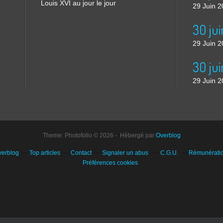
Louis XVI au jour le jour
29 Juin 
29 Juin 
30 jui
29 Juin 
Theme: Photofolio © 2026 - Hébergé par
Overblog
verblog
Top articles
Contact
Signaler un abus
C.G.U.
Rémunération
Préférences cookies