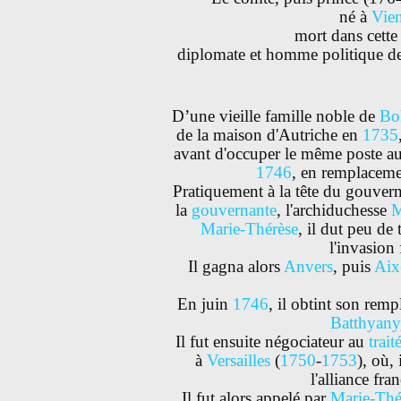
né à
Vie
mort dans cette
diplomate et homme politique d
D’une vieille famille noble de
Bo
de la maison d'Autriche en
1735
avant d'occuper le même poste au
1746
, en remplacem
Pratiquement à la tête du gouver
la
gouvernante
, l'archiduchesse
M
Marie-Thérèse
, il dut peu de
l'invasion 
Il gagna alors
Anvers
, puis
Aix
En juin
1746
, il obtint son rem
Batthyany
Il fut ensuite négociateur au
trai
à
Versailles
(
1750
-
1753
), où,
l'alliance fr
Il fut alors appelé par
Marie-Thé