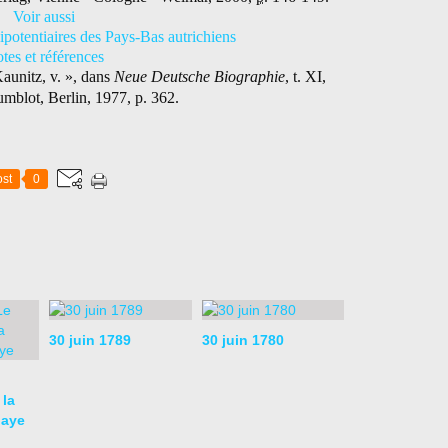
Voir aussi
nipotentiaires des Pays-Bas autrichiens
tes et références
aunitz, v. », dans
Neue Deutsche Biographie
, t. XI,
blot, Berlin, 1977, p. 362.
st
0
30 juin 1789
30 juin 1780
 la
baye