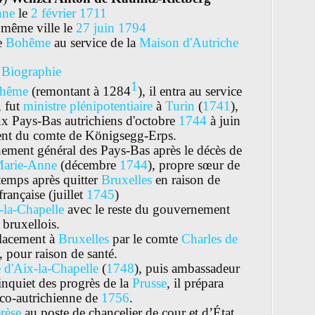
nne
le
2 février
1711
 même ville le
27 juin
1794
e
Bohême
au service de la
Maison d'Autriche
Biographie
1
hême
(remontant à 1284
), il entra au service
, fut
ministre plénipotentiaire
à
Turin
(
1741
),
x Pays-Bas autrichiens d'octobre
1744
à juin
ent du comte de Königsegg-Erps.
nement général des Pays-Bas après le décès de
arie-Anne
(décembre
1744
), propre sœur de
 temps après quitter
Bruxelles
en raison de
française (juillet
1745
)
-la-Chapelle
avec le reste du gouvernement
bruxellois.
placement à
Bruxelles
par le comte
Charles de
, pour raison de santé.
té d'Aix-la-Chapelle
(
1748
), puis ambassadeur
 inquiet des progrès de la
Prusse
, il prépara
anco-autrichienne de
1756
.
rèse
au poste de chancelier de cour et d’État