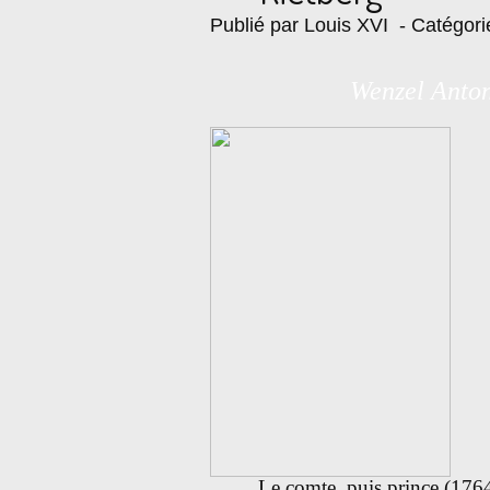
Publié par Louis XVI
- Catégori
Wenzel Anton
Le comte, puis prince (176