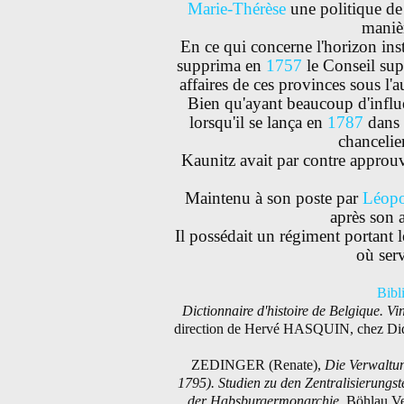
Marie-Thérèse
une politique de 
maniè
En ce qui concerne l'horizon ins
supprima en
1757
le Conseil supr
affaires de ces provinces sous l'a
Bien qu'ayant beaucoup d'infl
lorsqu'il se lança en
1787
dans 
chancelie
Kaunitz avait par contre approuv
Maintenu à son poste par
Léopo
après son
Il possédait un régiment portant l
où ser
Bibl
Dictionnaire d'histoire de Belgique. Vin
direction de Hervé H
ASQUIN
, chez Di
Z
EDINGER
(Renate),
Die Verwaltun
1795). Studien zu den Zentralisierung
der Habsburgermonarchie
, Böhlau V