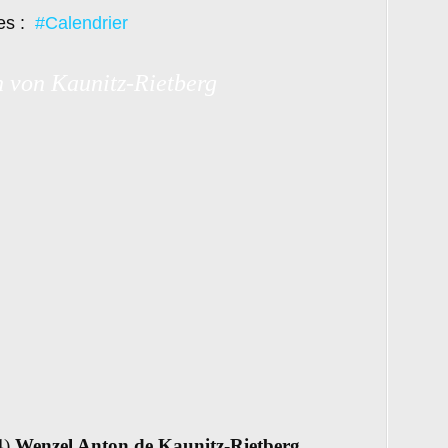
es :
#Calendrier
 von Kaunitz-Rietberg
4)
Wenzel Anton de Kaunitz-Rietberg