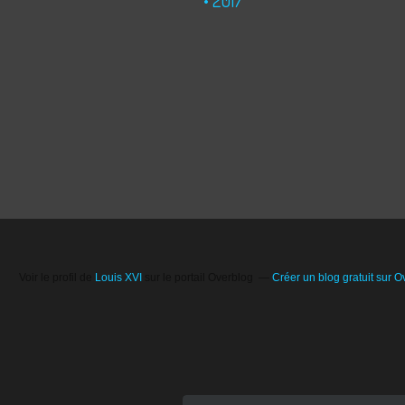
2017
Voir le profil de
Louis XVI
sur le portail Overblog
Créer un blog gratuit sur O