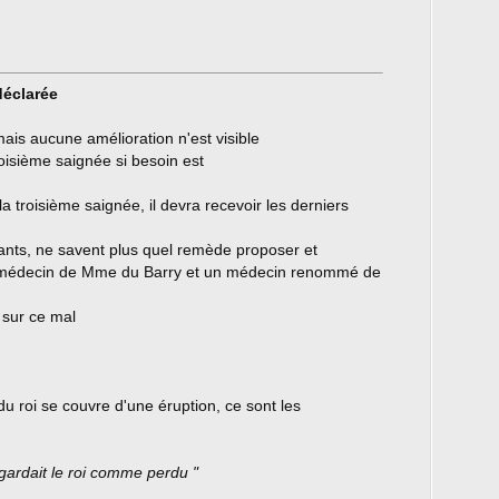
déclarée
is aucune amélioration n'est visible
oisième saignée si besoin est
la troisième saignée, il devra recevoir les derniers
ts, ne savent plus quel remède proposer et
e médecin de Mme du Barry et un médecin renommé de
 sur ce mal
 du roi se couvre d'une éruption, ce sont les
regardait le roi comme perdu "