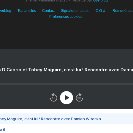
Theme: Photofolio © 2026 - Hébergé par
Overblog
verblog
Top articles
Contact
Signaler un abus
C.G.U.
Rémunération
Préférences cookies
 DiCaprio et Tobey Maguire, c'est lui ! Rencontre avec Dam
bey Maguire, c'est lui ! Rencontre avec Damien Witecka
e 6