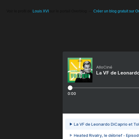
Voir le profil de
Louis XVI
sur le portail Overblog
Créer un blog gratuit sur O
AlloCiné
La VF de Leonardo
0:00
La VF de Leonardo DiCaprio et To
Heated Rivalry, le débrief - Episod