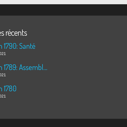
es récents
n 1790: Santé
2021
30 juin 1789: Assemblée Nationale
2021
n 1780
2021