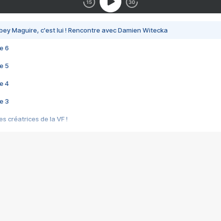
bey Maguire, c'est lui ! Rencontre avec Damien Witecka
e 6
e 5
e 4
e 3
s créatrices de la VF !
e 2
e 1
e Mektoub My Love arrive enfin ! Rencontre avec Shaïn Boumedine et Sal
i : après Toni en famille
elle réalise le bouleversant Dites lui que je l'aime