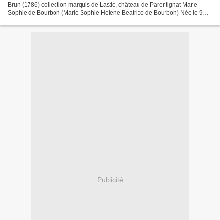
Brun (1786) collection marquis de Lastic, château de Parentignat Marie
Sophie de Bourbon (Marie Sophie Helene Beatrice de Bourbon) Née le 9
juillet 1786 Décédée le 16 juin 1787 à l'âge...
Publicité