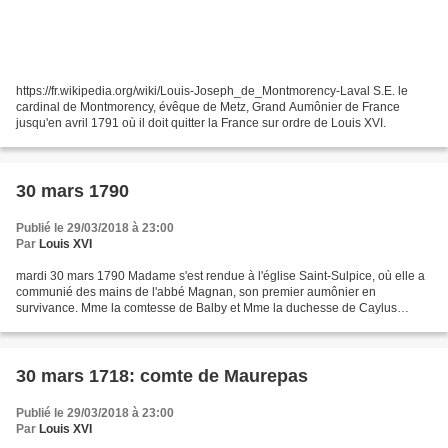
https://fr.wikipedia.org/wiki/Louis-Joseph_de_Montmorency-Laval S.E. le
cardinal de Montmorency, évêque de Metz, Grand Aumônier de France
jusqu'en avril 1791 où il doit quitter la France sur ordre de Louis XVI.
30 mars 1790
Publié le 29/03/2018 à 23:00
Par
Louis XVI
mardi 30 mars 1790 Madame s'est rendue à l'église Saint-Sulpice, où elle a
communié des mains de l'abbé Magnan, son premier aumônier en
survivance. Mme la comtesse de Balby et Mme la duchesse de Caylus
tiennent la nappe. Mme Victoire s'est rendu à l'église...
30 mars 1718: comte de Maurepas
Publié le 29/03/2018 à 23:00
Par
Louis XVI