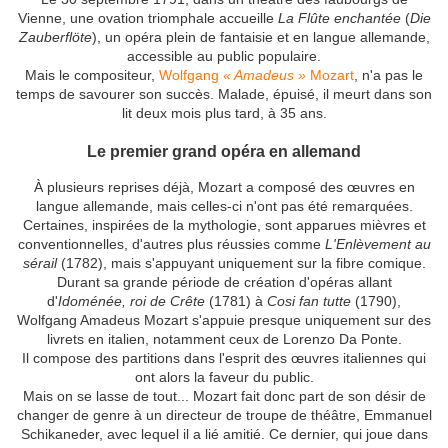
Vienne, une ovation triomphale accueille
La Flûte enchantée
(
Die
Zauberflöte
), un opéra plein de fantaisie et en langue allemande,
accessible au public populaire.
Mais le compositeur,
Wolfgang
« Amadeus »
Mozart
, n'a pas le
temps de savourer son succès. Malade, épuisé, il meurt dans son
lit deux mois plus tard, à 35 ans.
Le premier grand opéra en allemand
À plusieurs reprises déjà, Mozart a composé des œuvres en
langue allemande, mais celles-ci n'ont pas été remarquées.
Certaines, inspirées de la mythologie, sont apparues mièvres et
conventionnelles, d'autres plus réussies comme
L'Enlèvement au
sérail
(1782), mais s'appuyant uniquement sur la fibre comique.
Durant sa grande période de création d'opéras allant
d'
Idoménée, roi de Crête
(1781) à
Cosi fan tutte
(1790),
Wolfgang Amadeus Mozart s'appuie presque uniquement sur des
livrets en italien, notamment ceux de Lorenzo Da Ponte.
Il compose des partitions dans l'esprit des œuvres italiennes qui
ont alors la faveur du public.
Mais on se lasse de tout... Mozart fait donc part de son désir de
changer de genre à un directeur de troupe de théâtre, Emmanuel
Schikaneder, avec lequel il a lié amitié. Ce dernier, qui joue dans