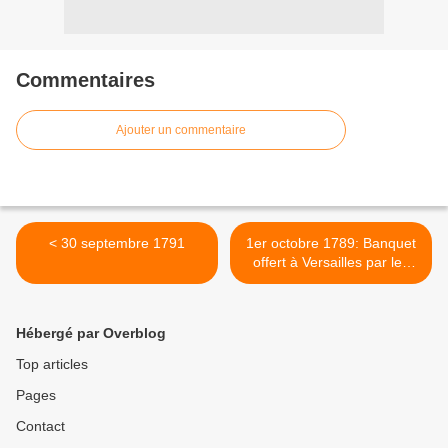
Commentaires
Ajouter un commentaire
< 30 septembre 1791
1er octobre 1789: Banquet
offert à Versailles par les
gardes du corps aux
officiers du régiment de
Flandre, en présence de la
Hébergé par Overblog
famille royale. >
Top articles
Pages
Contact