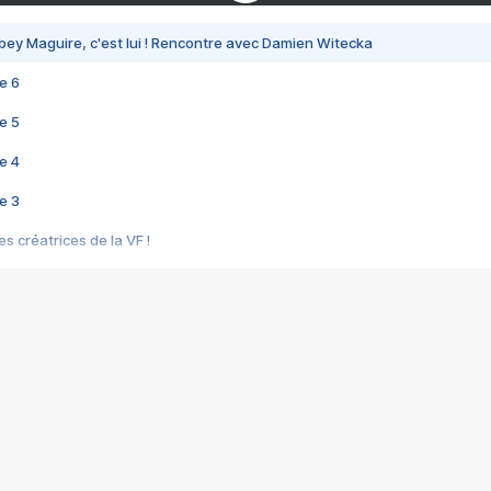
bey Maguire, c'est lui ! Rencontre avec Damien Witecka
e 6
e 5
e 4
e 3
s créatrices de la VF !
e 2
e 1
e Mektoub My Love arrive enfin ! Rencontre avec Shaïn Boumedine et Sal
i : après Toni en famille
elle réalise le bouleversant Dites lui que je l'aime
ais ! Rencontre autour de Vie privée de Rebecca Zlotowski