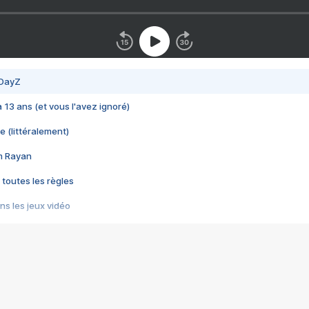
 DayZ
 a 13 ans (et vous l'avez ignoré)
e (littéralement)
im Rayan
 toutes les règles
s les jeux vidéo
us choquant de Rockstar ? - Le scandale BULLY
e plus moche de Steam
du RÊVE tourne au CAUCHEMAR
pendant 8 heures