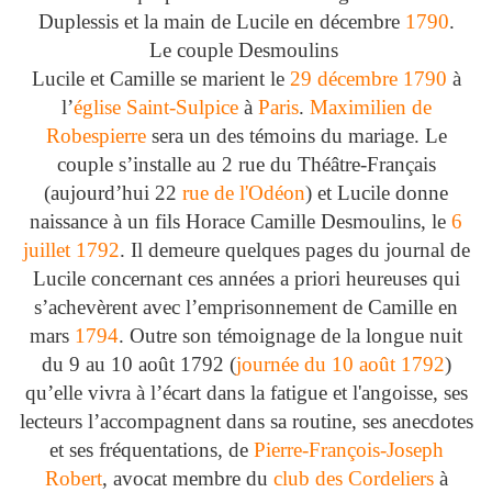
Duplessis et la main de Lucile en décembre
1790
.
Le couple Desmoulins
Lucile et Camille se marient le
29 décembre
1790
à
l’
église Saint-Sulpice
à
Paris
.
Maximilien de
Robespierre
sera un des témoins du mariage. Le
couple s’installe au 2 rue du Théâtre-Français
(aujourd’hui 22
rue de l'Odéon
) et Lucile donne
naissance à un fils Horace Camille Desmoulins, le
6
juillet
1792
. Il demeure quelques pages du journal de
Lucile concernant ces années a priori heureuses qui
s’achevèrent avec l’emprisonnement de Camille en
mars
1794
. Outre son témoignage de la longue nuit
du 9 au 10 août 1792 (
journée du 10 août 1792
)
qu’elle vivra à l’écart dans la fatigue et l'angoisse, ses
lecteurs l’accompagnent dans sa routine, ses anecdotes
et ses fréquentations, de
Pierre-François-Joseph
Robert
, avocat membre du
club des Cordeliers
à