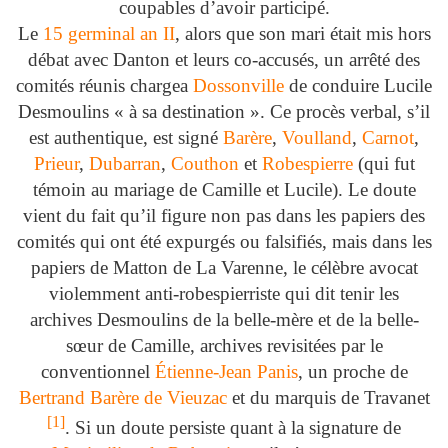
coupables d’avoir participé.
Le
15 germinal
an II
, alors que son mari était mis hors
débat avec Danton et leurs co-accusés, un arrêté des
comités réunis chargea
Dossonville
de conduire Lucile
Desmoulins « à sa destination ». Ce procès verbal, s’il
est authentique, est signé
Barère
,
Voulland
,
Carnot
,
Prieur
,
Dubarran
,
Couthon
et
Robespierre
(qui fut
témoin au mariage de Camille et Lucile). Le doute
vient du fait qu’il figure non pas dans les papiers des
comités qui ont été expurgés ou falsifiés, mais dans les
papiers de Matton de La Varenne, le célèbre avocat
violemment anti-robespierriste qui dit tenir les
archives Desmoulins de la belle-mère et de la belle-
sœur de Camille, archives revisitées par le
conventionnel
Étienne-Jean Panis
, un proche de
Bertrand Barère de Vieuzac
et du marquis de Travanet
[
1
]
. Si un doute persiste quant à la signature de