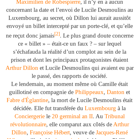
Maximilien de Robespierre
, il n’y en a aucun
concernant la date et l’envoi de Lucile Desmoulins au
Luxembourg, au secret, où Dillon lui aurait aussitôt
envoyé un billet intercepté par un porte-clé, et qu’elle
[
2
]
ne reçut donc jamais
. Le plus grand doute concerne
ce « billet » – était-ce un faux ? – sur lequel
s’échafauda la réalité d’un complot au sein de la
prison et dont les principaux protagonistes étaient
Arthur Dillon
et Lucile Desmoulins qui avaient eu par
le passé, des rapports de société.
Le lendemain, au moment même où Camille était
guillotiné en compagnie de
Philippeaux
,
Danton
et
Fabre d'Églantine
, la mort de Lucile Desmoulins était
décidée. Elle fut transférée du
Luxembourg
à la
Conciergerie
le
20 germinal
an II
. Au
Tribunal
révolutionnaire
, elle comparut aux côtés de
Arthur
Dillon
,
Françoise Hébert
, veuve de
Jacques-René