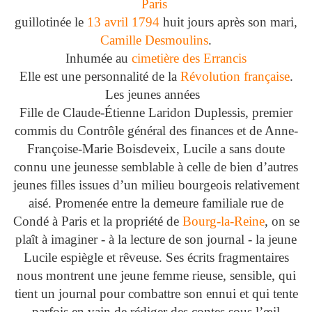
Paris
guillotinée le
13 avril
1794
huit jours après son mari,
Camille Desmoulins
.
Inhumée au
cimetière des Errancis
Elle est une personnalité de la
Révolution française
.
Les jeunes années
Fille de Claude-Étienne Laridon Duplessis, premier
commis du Contrôle général des finances et de Anne-
Françoise-Marie Boisdeveix, Lucile a sans doute
connu une jeunesse semblable à celle de bien d’autres
jeunes filles issues d’un milieu bourgeois relativement
aisé. Promenée entre la demeure familiale rue de
Condé à Paris et la propriété de
Bourg-la-Reine
, on se
plaît à imaginer - à la lecture de son journal - la jeune
Lucile espiègle et rêveuse. Ses écrits fragmentaires
nous montrent une jeune femme rieuse, sensible, qui
tient un journal pour combattre son ennui et qui tente
parfois en vain de rédiger des contes sous l’œil