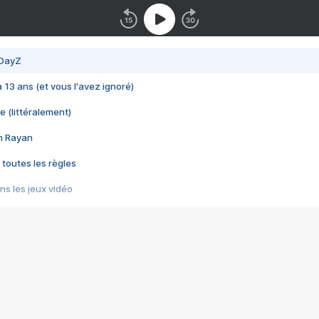
 DayZ
 a 13 ans (et vous l'avez ignoré)
e (littéralement)
im Rayan
 toutes les règles
s les jeux vidéo
us choquant de Rockstar ? - Le scandale BULLY
e plus moche de Steam
du RÊVE tourne au CAUCHEMAR
pendant 8 heures
it… à tort