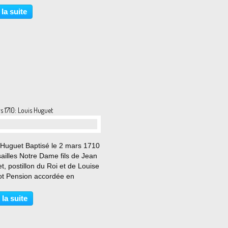
 la suite
s 1710: Louis Huguet
…
 Huguet Baptisé le 2 mars 1710
sailles Notre Dame fils de Jean
, postillon du Roi et de Louise
ot Pension accordée en
dération de ses services en
é d'ancien cocher de la Petite
 la suite
 du Roi. (en 1779 il vivait à la
..