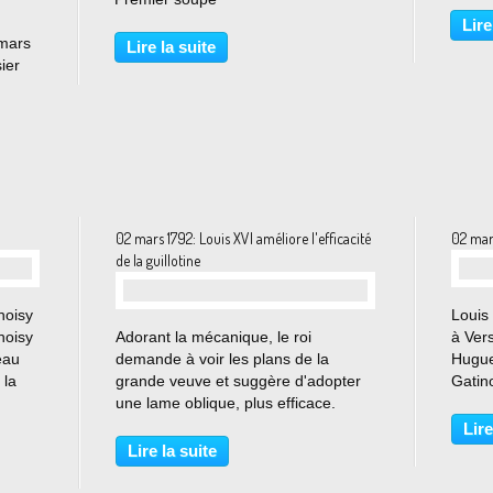
Lire
 mars
Lire la suite
ier
4
t :
.
02 mars 1792: Louis XVI améliore l'efficacité
02 mar
de la guillotine
hoisy
Louis
…
hoisy
Adorant la mécanique, le roi
à Ver
eau
demande à voir les plans de la
Huguet
 la
grande veuve et suggère d'adopter
Gatin
une lame oblique, plus efficace.
consi
 40
Imaginons le Christ expliquant à ses
qualit
Lire
de
bourreaux comment planter un clou,
Ecurie
Lire la suite
ou encore Jeanne d'Arc renseignant
Petite.
les Anglais sur la...