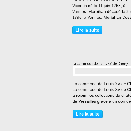
Vicentin né le 11 juin 1758, à
Vannes, Morbihan décédé le 3
1796, à Vannes, Morbihan Doss
n° 430 Vénérable : 22 avril 193
Bienheureux : 10 mai 1934 Sain
Lire la suite
Adresse : Congrégation de la
Mission (Prov. de Paris) 88 rue..
La commode de Louis XV de Choisy
…
La commode de Louis XV de C
La commode de Louis XV de C
a rejoint les collections du chât
de Versailles grâce à un don de
Fondation Edmond J. Safra. En
bronze et laque, il est estimé à
Lire la suite
millions d’euros. Cette commo
exceptionnelle...