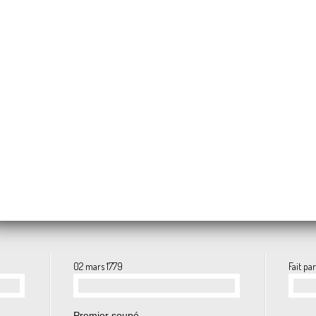
29 juin 1793: Bataille de Nantes
n 1789: Assemblée Nationale
n
02 mars 1779
Fait pa
…
Premier soupé