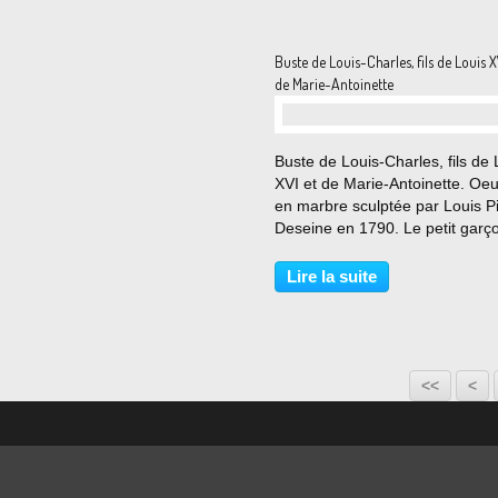
Buste de Louis-Charles, fils de Louis X
de Marie-Antoinette
…
Buste de Louis-Charles, fils de 
XVI et de Marie-Antoinette. Oe
en marbre sculptée par Louis P
Deseine en 1790. Le petit garç
alors 5 ans. Malgré son jeune âg
a déjà connu les violences de l
Lire la suite
Révolution. En octobre 1789, a
sa...
<<
<