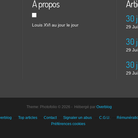
À propos
Arti
30 
Louis XVI au jour le jour
29 Ju
29 Ju
30 
29 Ju
Theme: Photofolio © 2026 - Hébergé par
Overblog
verblog
Top articles
Contact
Signaler un abus
C.G.U.
Rémunération
Préférences cookies