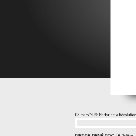
30 jui
03 mars 1796: Martyr de la Révolutio
…
PIERRE-RENÉ ROGUE Prêtre