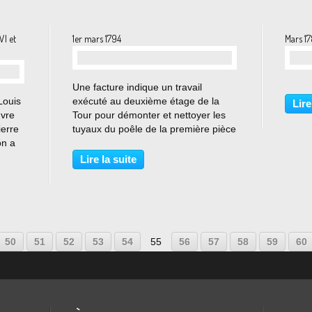
VI et
1er mars 1794
Mars 1
…
Une facture indique un travail
Louis
exécuté au deuxième étage de la
Lire
uvre
Tour pour démonter et nettoyer les
ierre
tuyaux du poêle de la première pièce
on a
et les avoir remis en place en
e, il
dedans, dans sa longue traverse, et
Lire la suite
a
en dehors dans toute la hauteur de
vec
la Tour Cet ensemble...
10
20
30
40
50
51
52
53
54
55
56
57
58
59
60