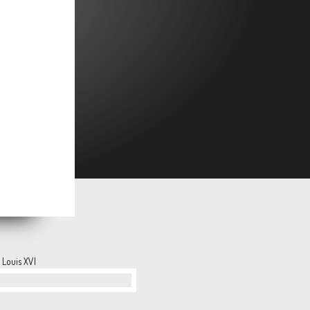
r Louis XVI
…