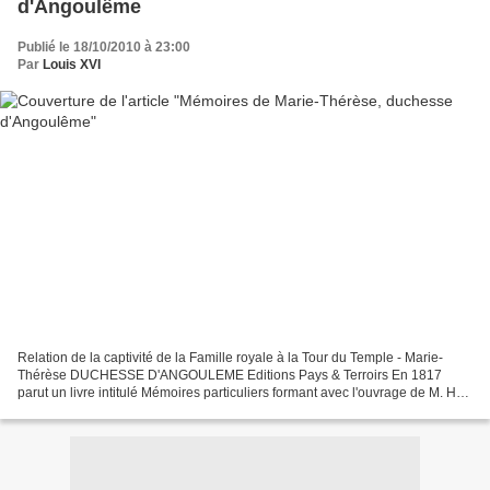
d'Angoulême
Publié le 18/10/2010 à 23:00
Par
Louis XVI
Relation de la captivité de la Famille royale à la Tour du Temple - Marie-
Thérèse DUCHESSE D'ANGOULEME Editions Pays & Terroirs En 1817
parut un livre intitulé Mémoires particuliers formant avec l'ouvrage de M. Hue
et le Journal de Cléry, l'histoire complète...