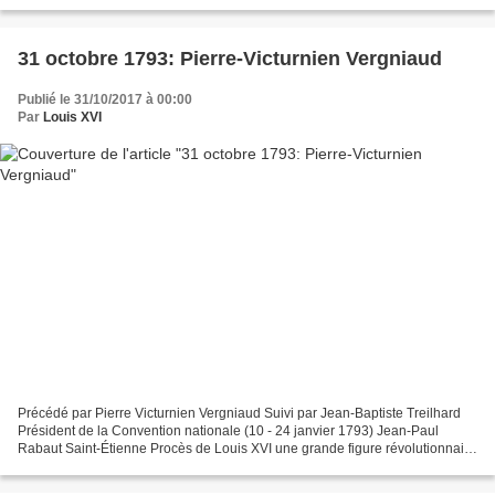
nord-est de la Vendée Allégeance...
31 octobre 1793: Pierre-Victurnien Vergniaud
Publié le 31/10/2017 à 00:00
Par
Louis XVI
Précédé par Pierre Victurnien Vergniaud Suivi par Jean-Baptiste Treilhard
Président de la Convention nationale (10 - 24 janvier 1793) Jean-Paul
Rabaut Saint-Étienne Procès de Louis XVI une grande figure révolutionnaire
dénonce le refus de consulter le...