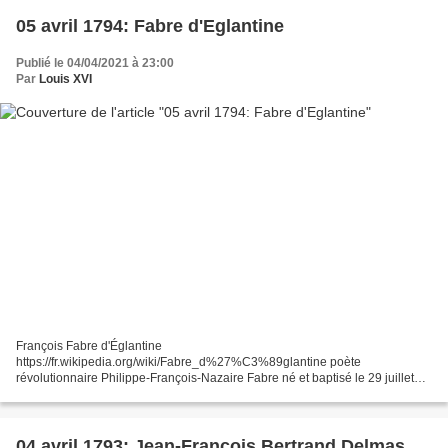
05 avril 1794: Fabre d'Eglantine
Publié le 04/04/2021 à 23:00
Par
Louis XVI
François Fabre d'Églantine
https://fr.wikipedia.org/wiki/Fabre_d%27%C3%89glantine poète
révolutionnaire Philippe-François-Nazaire Fabre né et baptisé le 29 juillet
1750 à Carcassonne guillotiné à Paris le 5 avril 1794 acteur, dramaturge,
poète et homme...
04 avril 1793: Jean-François Bertrand Delmas