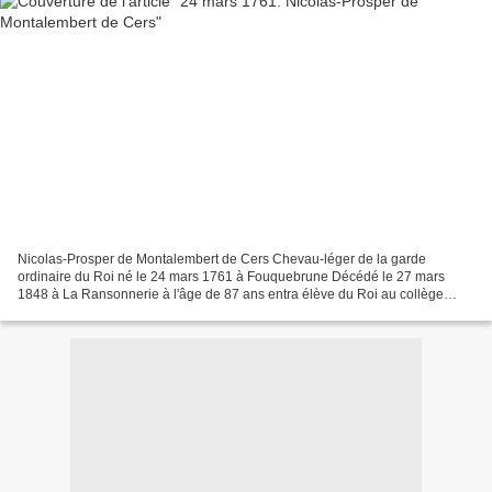
Nicolas-Prosper de Montalembert de Cers Chevau-léger de la garde
ordinaire du Roi né le 24 mars 1761 à Fouquebrune Décédé le 27 mars
1848 à La Ransonnerie à l'âge de 87 ans entra élève du Roi au collège
royal de la Flèche au mois d’octobre 1770. Transféré,...