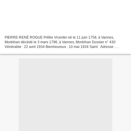
PIERRE-RENÉ ROGUE Prêtre Vicentin né le 11 juin 1758, à Vannes,
Morbihan décédé le 3 mars 1796, à Vannes, Morbihan Dossier n° 430
Vénérable : 22 avril 1934 Bienheureux : 10 mai 1934 Saint : Adresse :
Congrégation de la Mission (Prov. de Paris) 88 rue...