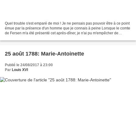
Quel trouble s'est emparé de moi ! Je ne pensais pas pouvoir être à ce point
émue par la présence d'un homme que je connais à peine Lorsque le comte
de Fersen m'a été présenté cet après-dîner, je n'ai pu m'empêcher de
trembler Je ne l'avais jamais revu...
25 août 1788: Marie-Antoinette
Publié le 24/08/2017 à 23:00
Par
Louis XVI