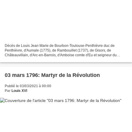
Décès de Louis Jean Marie de Bourbon-Toulouse-Penthièvre duc de
Penthièvre, d'Aumale (1775), de Rambouillet (1737), de Gisors, de
Châteauvillain, d'Arc-en-Barrois, d'Amboise comte d'Eu et seigneur du
duché de Carignan amiral et grand veneur de France...
03 mars 1796: Martyr de la Révolution
Publié le 03/03/2021 à 00:00
Par
Louis XVI