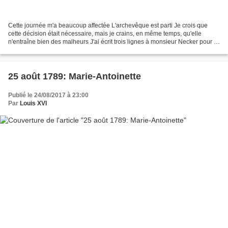
Cette journée m'a beaucoup affectée L'archevêque est parti Je crois que
cette décision était nécessaire, mais je crains, en même temps, qu'elle
n'entraîne bien des malheurs J'ai écrit trois lignes à monsieur Necker pour le
faire venir demain, à dix heures,...
25 août 1789: Marie-Antoinette
Publié le 24/08/2017 à 23:00
Par
Louis XVI