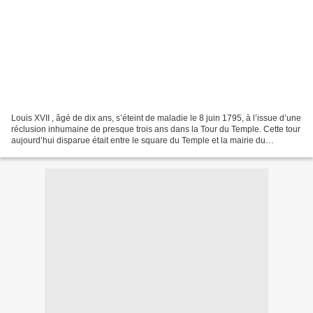
Louis XVII , âgé de dix ans, s’éteint de maladie le 8 juin 1795, à l’issue d’une
réclusion inhumaine de presque trois ans dans la Tour du Temple. Cette tour
aujourd’hui disparue était entre le square du Temple et la mairie du
troisième arrondissement....