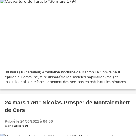
30 mars (10 germinal) Arrestation nocturne de Danton Le Comité peut
épurer la Commune, faire disparaître les sociétés populaires (mai) et
institutionnaliser le fonctionnement des sections en réduisant les séances à
deux par décades. Il renforce encore...
24 mars 1761: Nicolas-Prosper de Montalembert
de Cers
Publié le 24/03/2021 à 00:00
Par
Louis XVI