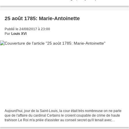
Boischaut a mené l'enquête....
25 août 1785: Marie-Antoinette
Publié le 24/08/2017 à 23:00
Par
Louis XVI
Aujourd'hui, jour de la Saint-Louis, la cour était très nombreuse on ne parle
que de l'affaire du cardinal Certains le croient coupable de crime de haute
trahison Le Roi m'a priée d'assister au conseil secret qu'il tenait avec
messieurs de Breteuil, de...