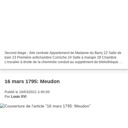
Second étage - Aile centrale Appartement de Madame du Barry 22 Salle de
bain 23 Première antichambre Corniche 24 Salle à manger 28 Chambre
L'escalier à droite de la cheminée conduit au supplément de bibliothèque de
Louis XVI sous les combles Illustration...
16 mars 1795: Meudon
Publié le 16/03/2021 à 00:00
Par
Louis XVI