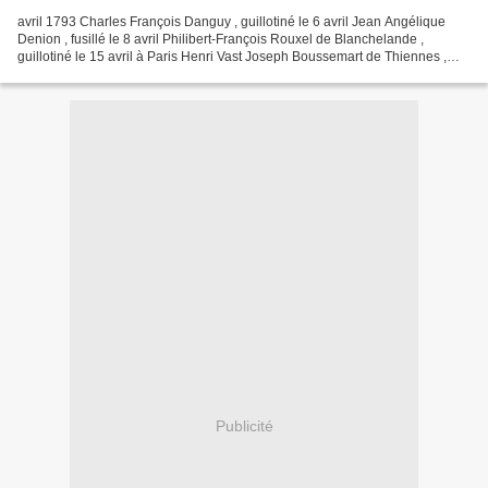
avril 1793 Charles François Danguy , guillotiné le 6 avril Jean Angélique
Denion , fusillé le 8 avril Philibert-François Rouxel de Blanchelande ,
guillotiné le 15 avril à Paris Henri Vast Joseph Boussemart de Thiennes ,
guillotiné le 17 avril Jean Ignace...
Publicité