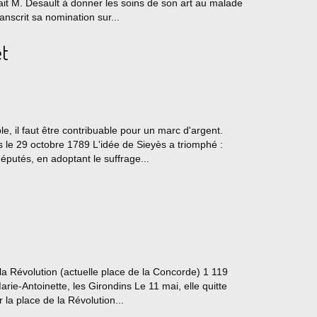
it M. Desault à donner les soins de son art au malade
ranscrit sa nomination sur...
et
e, il faut être contribuable pour un marc d'argent.
is le 29 octobre 1789 L'idée de Sieyès a triomphé :
putés, en adoptant le suffrage...
la Révolution (actuelle place de la Concorde) 1 119
rie-Antoinette, les Girondins Le 11 mai, elle quitte
 la place de la Révolution...