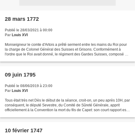
28 mars 1772
Publié le 28/03/2021 à 00:00
Par
Louis XVI
Monseigneur le comte d'Artois a prêté serment entre les mains du Roi pour
la charge de Colonel Général des Suisses et Grisons. Conformément à
l'ordre que le Roi avait donné, le régiment des Gardes Suisses, composé de
4 bataillons, s'assembla sur la place...
09 juin 1795
Publié le 08/06/2019 à 23:00
Par
Louis XVI
Tous était très net Dès le début de la séance, croit-on, un peu après 10H, par
conséquent, le député Sevestre, du Comité de Sûreté Générale, apprit
officiellement à la Convention la mort du fils de Capet: son court rapport est
au "moniteur" A 11H Quatre...
10 février 1747