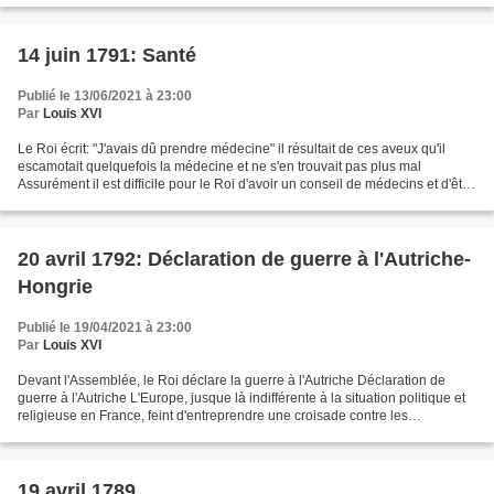
14 juin 1791: Santé
Publié le 13/06/2021 à 23:00
Par
Louis XVI
Le Roi écrit: "J'avais dû prendre médecine" il résultait de ces aveux qu'il
escamotait quelquefois la médecine et ne s'en trouvait pas plus mal
Assurément il est difficile pour le Roi d'avoir un conseil de médecins et d'être
condamné à si peu de purgations...
20 avril 1792: Déclaration de guerre à l'Autriche-
Hongrie
Publié le 19/04/2021 à 23:00
Par
Louis XVI
Devant l'Assemblée, le Roi déclare la guerre à l'Autriche Déclaration de
guerre à l'Autriche L'Europe, jusque là indifférente à la situation politique et
religieuse en France, feint d'entreprendre une croisade contre les
révolutionnaires athés les catholiques...
19 avril 1789