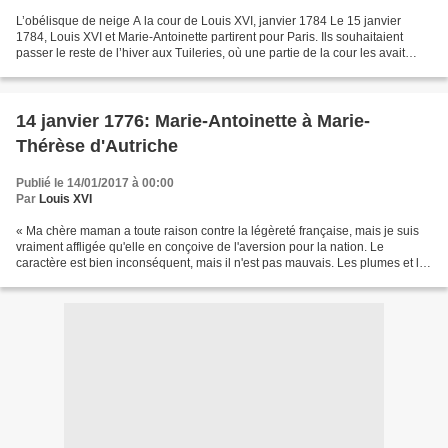
L’obélisque de neige A la cour de Louis XVI, janvier 1784 Le 15 janvier
1784, Louis XVI et Marie-Antoinette partirent pour Paris. Ils souhaitaient
passer le reste de l’hiver aux Tuileries, où une partie de la cour les avait
précédés. Ils montèrent en...
14 janvier 1776: Marie-Antoinette à Marie-
Thérèse d'Autriche
Publié le 14/01/2017 à 00:00
Par
Louis XVI
« Ma chère maman a toute raison contre la légèreté française, mais je suis
vraiment affligée qu'elle en conçoive de l'aversion pour la nation. Le
caractère est bien inconséquent, mais il n'est pas mauvais. Les plumes et les
langues disent bien des choses...