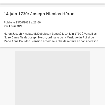
Généraux. Chrétien-François de Lamoignon de Basville...
14 juin 1730: Joseph Nicolas Héron
Publié le 13/06/2021 à 23:00
Par
Louis XVI
Heron Joseph Nicolas, dit Dubuisson Baptisé le 14 juin 1730 à Versailles
Notre Dame fils de Joseph Heron, ordinaire de la Musique du Roi et de
Marie Anne Bourdon. Pension accordée à titre de retraite en considération
de ses services en qualité de vétéran...