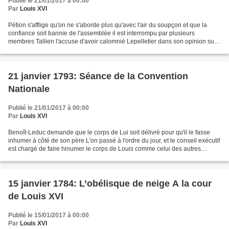
Publié le 21/01/2017 à 00:00
Par
Louis XVI
Pétion s'afflige qu'on ne s'aborde plus qu'avec l'air du soupçon et que la
confiance soit bannie de l'assemblée il est interrompu par plusieurs
membres Tallien l'accuse d'avoir calomnié Lepelletier dans son opinion sur
Louis Thuriot lui reproche lorsqu'il...
21 janvier 1793: Séance de la Convention
Nationale
Publié le 21/01/2017 à 00:00
Par
Louis XVI
Benoît-Leduc demande que le corps de Lui soit délivré pour qu'il le fasse
inhumer à côté de son père L'on passé à l'ordre du jour, et le conseil exécutif
est chargé de faire hinumer le corps de Louis comme celui des autres
citoyens Thuriot annonce que...
15 janvier 1784: L’obélisque de neige A la cour
de Louis XVI
Publié le 15/01/2017 à 00:00
Par
Louis XVI