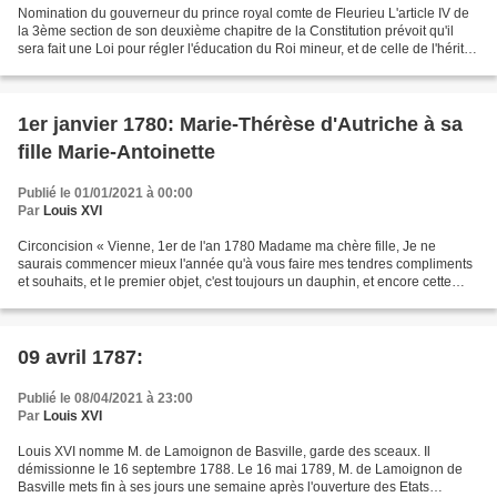
Nomination du gouverneur du prince royal comte de Fleurieu L'article IV de
la 3ème section de son deuxième chapitre de la Constitution prévoit qu'il
sera fait une Loi pour régler l'éducation du Roi mineur, et de celle de l'héritier
présomptif. Lors de...
1er janvier 1780: Marie-Thérèse d'Autriche à sa
fille Marie-Antoinette
Publié le 01/01/2021 à 00:00
Par
Louis XVI
Circoncision « Vienne, 1er de l'an 1780 Madame ma chère fille, Je ne
saurais commencer mieux l'année qu'à vous faire mes tendres compliments
et souhaits, et le premier objet, c'est toujours un dauphin, et encore cette
année-ci. (...) » Marie-Thérèse d'Autriche...
09 avril 1787:
Publié le 08/04/2021 à 23:00
Par
Louis XVI
Louis XVI nomme M. de Lamoignon de Basville, garde des sceaux. Il
démissionne le 16 septembre 1788. Le 16 mai 1789, M. de Lamoignon de
Basville mets fin à ses jours une semaine après l'ouverture des Etats