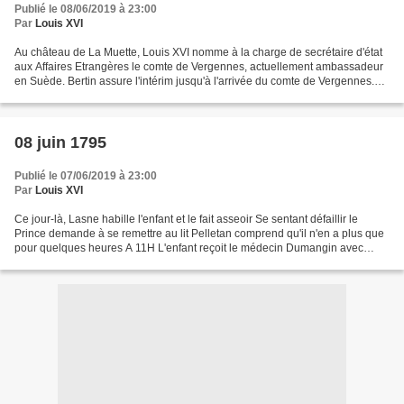
Publié le 08/06/2019 à 23:00
Par
Louis XVI
Au château de La Muette, Louis XVI nomme à la charge de secrétaire d'état
aux Affaires Etrangères le comte de Vergennes, actuellement ambassadeur
en Suède. Bertin assure l'intérim jusqu'à l'arrivée du comte de Vergennes.
Pour le département de la Guerre,...
08 juin 1795
Publié le 07/06/2019 à 23:00
Par
Louis XVI
Ce jour-là, Lasne habille l'enfant et le fait asseoir Se sentant défaillir le
Prince demande à se remettre au lit Pelletan comprend qu'il n'en a plus que
pour quelques heures A 11H L'enfant reçoit le médecin Dumangin avec
douceur Les médecins envoient...