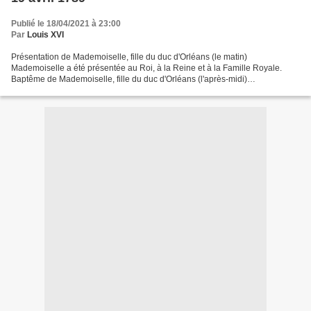
Publié le 18/04/2021 à 23:00
Par
Louis XVI
Présentation de Mademoiselle, fille du duc d'Orléans (le matin)
Mademoiselle a été présentée au Roi, à la Reine et à la Famille Royale.
Baptême de Mademoiselle, fille du duc d'Orléans (l'après-midi)
Mademoiselle est tenue sur les fonds de baptême dans...