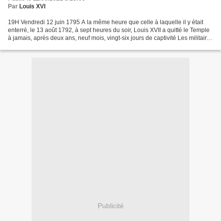
Par
Louis XVI
19H Vendredi 12 juin 1795 A la même heure que celle à laquelle il y était
enterré, le 13 août 1792, à sept heures du soir, Louis XVII a quitté le Temple
à jamais, après deux ans, neuf mois, vingt-six jours de captivité Les militaires
qu'il a tant aimés...
Publicité