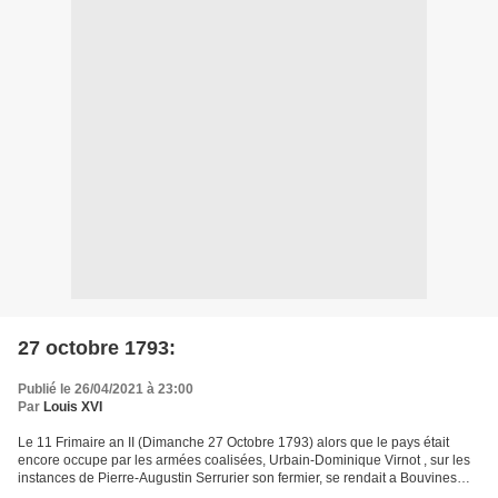
27 octobre 1793:
Publié le 26/04/2021 à 23:00
Par
Louis XVI
Le 11 Frimaire an II (Dimanche 27 Octobre 1793) alors que le pays était
encore occupe par les armées coalisées, Urbain-Dominique Virnot , sur les
instances de Pierre-Augustin Serrurier son fermier, se rendait a Bouvines
afin d'apprécier les dégâts causes...