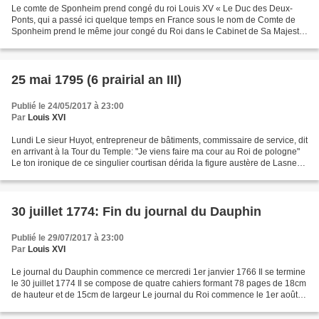
Le comte de Sponheim prend congé du roi Louis XV « Le Duc des Deux-
Ponts, qui a passé ici quelque temps en France sous le nom de Comte de
Sponheim prend le même jour congé du Roi dans le Cabinet de Sa Majesté
» (Mercure de France) Christian IV, duc de...
25 mai 1795 (6 prairial an III)
Publié le 24/05/2017 à 23:00
Par
Louis XVI
Lundi Le sieur Huyot, entrepreneur de bâtiments, commissaire de service, dit
en arrivant à la Tour du Temple: "Je viens faire ma cour au Roi de pologne"
Le ton ironique de ce singulier courtisan dérida la figure austère de Lasne
"S'il est Roi de Pologne,...
30 juillet 1774: Fin du journal du Dauphin
Publié le 29/07/2017 à 23:00
Par
Louis XVI
Le journal du Dauphin commence ce mercredi 1er janvier 1766 Il se termine
le 30 juillet 1774 Il se compose de quatre cahiers formant 78 pages de 18cm
de hauteur et de 15cm de largeur Le journal du Roi commence le 1er août
1774 et se termine le 31 juillet...