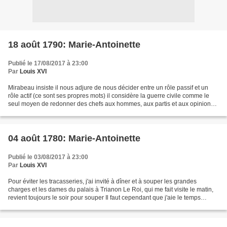
18 août 1790: Marie-Antoinette
Publié le 17/08/2017 à 23:00
Par
Louis XVI
Mirabeau insiste il nous adjure de nous décider entre un rôle passif et un
rôle actif (ce sont ses propres mots) il considère la guerre civile comme le
seul moyen de redonner des chefs aux hommes, aux partis et aux opinions il
nous promet, de toute façon,...
04 août 1780: Marie-Antoinette
Publié le 03/08/2017 à 23:00
Par
Louis XVI
Pour éviter les tracasseries, j'ai invité à dîner et à souper les grandes
charges et les dames du palais à Trianon Le Roi, qui me fait visite le matin,
revient toujours le soir pour souper Il faut cependant que j'aie le temps
d'apprendre et de répéter...