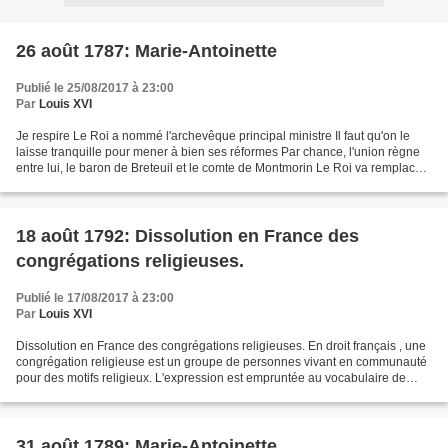
26 août 1787: Marie-Antoinette
Publié le 25/08/2017 à 23:00
Par
Louis XVI
Je respire Le Roi a nommé l'archevêque principal ministre Il faut qu'on le
laisse tranquille pour mener à bien ses réformes Par chance, l'union règne
entre lui, le baron de Breteuil et le comte de Montmorin Le Roi va remplacer
le maréchal de Castries...
18 août 1792: Dissolution en France des
congrégations religieuses.
Publié le 17/08/2017 à 23:00
Par
Louis XVI
Dissolution en France des congrégations religieuses. En droit français , une
congrégation religieuse est un groupe de personnes vivant en communauté
pour des motifs religieux. L'expression est empruntée au vocabulaire de
l'Église catholique romaine mais...
31 août 1789: Marie-Antoinette