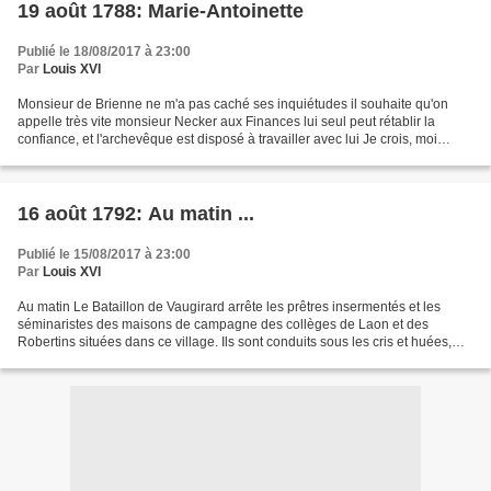
19 août 1788: Marie-Antoinette
Publié le 18/08/2017 à 23:00
Par
Louis XVI
Monsieur de Brienne ne m'a pas caché ses inquiétudes il souhaite qu'on
appelle très vite monsieur Necker aux Finances lui seul peut rétablir la
confiance, et l'archevêque est disposé à travailler avec lui Je crois, moi
aussi, que nous ne pourrons pas...
16 août 1792: Au matin ...
Publié le 15/08/2017 à 23:00
Par
Louis XVI
Au matin Le Bataillon de Vaugirard arrête les prêtres insermentés et les
séminaristes des maisons de campagne des collèges de Laon et des
Robertins situées dans ce village. Ils sont conduits sous les cris et huées,
par la rue de Sèvres, à la section de...