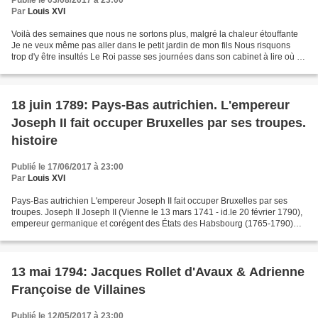
Publié le 03/08/2017 à 23:00
Par
Louis XVI
Voilà des semaines que nous ne sortons plus, malgré la chaleur étouffante
Je ne veux même pas aller dans le petit jardin de mon fils Nous risquons
trop d'y être insultés Le Roi passe ses journées dans son cabinet à lire où à
travailler Après le dîner,...
18 juin 1789: Pays-Bas autrichien. L'empereur
Joseph II fait occuper Bruxelles par ses troupes.
histoire
Publié le 17/06/2017 à 23:00
Par
Louis XVI
Pays-Bas autrichien L'empereur Joseph II fait occuper Bruxelles par ses
troupes. Joseph II Joseph II (Vienne le 13 mars 1741 - id.le 20 février 1790),
empereur germanique et corégent des États des Habsbourg (1765-1790)
Fils aîné de François Ier et de...
13 mai 1794: Jacques Rollet d'Avaux & Adrienne
Françoise de Villaines
Publié le 12/05/2017 à 23:00