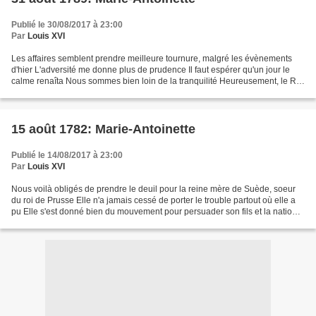
Publié le 30/08/2017 à 23:00
Par
Louis XVI
Les affaires semblent prendre meilleure tournure, malgré les évènements
d'hier L'adversité me donne plus de prudence Il faut espérer qu'un jour le
calme renaîta Nous sommes bien loin de la tranquilité Heureusement, le Roi
compte plus de fidèles que les...
15 août 1782: Marie-Antoinette
Publié le 14/08/2017 à 23:00
Par
Louis XVI
Nous voilà obligés de prendre le deuil pour la reine mère de Suède, soeur
du roi de Prusse Elle n'a jamais cessé de porter le trouble partout où elle a
pu Elle s'est donné bien du mouvement pour persuader son fils et la nation
que le prince royal était...