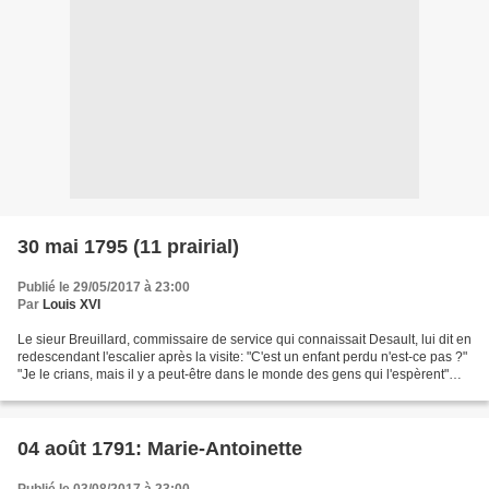
30 mai 1795 (11 prairial)
Publié le 29/05/2017 à 23:00
Par
Louis XVI
Le sieur Breuillard, commissaire de service qui connaissait Desault, lui dit en
redescendant l'escalier après la visite: "C'est un enfant perdu n'est-ce pas ?"
"Je le crians, mais il y a peut-être dans le monde des gens qui l'espèrent"
répondit M. Desault...
04 août 1791: Marie-Antoinette