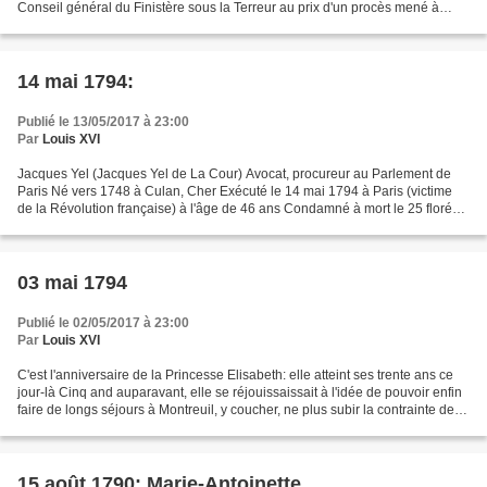
Conseil général du Finistère sous la Terreur au prix d'un procès mené à
charge par un tribunal révolutionnaire et sans...
14 mai 1794:
Publié le 13/05/2017 à 23:00
Par
Louis XVI
Jacques Yel (Jacques Yel de La Cour) Avocat, procureur au Parlement de
Paris Né vers 1748 à Culan, Cher Exécuté le 14 mai 1794 à Paris (victime
de la Révolution française) à l'âge de 46 ans Condamné à mort le 25 floréal
an II par le tribunal révolutionnaire...
03 mai 1794
Publié le 02/05/2017 à 23:00
Par
Louis XVI
C'est l'anniversaire de la Princesse Elisabeth: elle atteint ses trente ans ce
jour-là Cinq and auparavant, elle se réjouissaissait à l'idée de pouvoir enfin
faire de longs séjours à Montreuil, y coucher, ne plus subir la contrainte de
revenir chaque...
15 août 1790: Marie-Antoinette