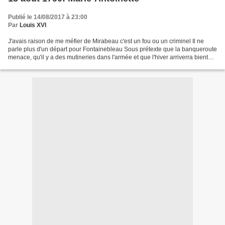
Publié le 14/08/2017 à 23:00
Par
Louis XVI
J'avais raison de me méfier de Mirabeau c'est un fou ou un criminel Il ne
parle plus d'un départ pour Fontainebleau Sous prétexte que la banqueroute
menace, qu'il y a des mutineries dans l'armée et que l'hiver arriverra bientôt,
il pense qu'il faudrait...